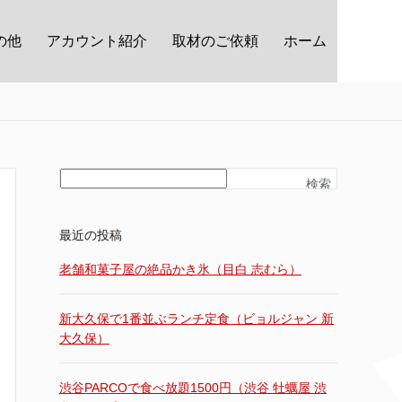
の他
アカウント紹介
取材のご依頼
ホーム
検索
最近の投稿
老舗和菓子屋の絶品かき氷（目白 志むら）
新大久保で1番並ぶランチ定食（ビョルジャン 新
大久保）
渋谷PARCOで食べ放題1500円（渋谷 牡蠣屋 渋