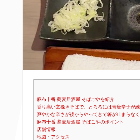
麻布十番 蕎麦居酒屋 そばごやを紹介
香り高い玄挽きそばで、とろろには青唐辛子が練
爽やかな辛さが後からやってきて箸が止まらなく
麻布十番 蕎麦居酒屋 そばごやのポイント
店舗情報
地図・アクセス