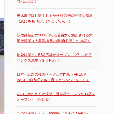
谷パルコ店）
恵比寿で隠れ家！おまかせ8800円の完璧な鮨屋
（恵比寿 鮨 暁天（ぎょうてん））
新宿御苑前の3000円で老若男女が満たされる大
衆居酒屋（大衆酒場 鳥の素揚げ ほしの 本店）
池袋駅屋上にBBQ広場がオープン（グリルピア
リンクス池袋（Grill Pia））
日本一話題の韓国ベーグル専門店（AREUM
BAGEL 錦糸町マルイ店（アルムベーグル））
あのこめおさんが浅草に旨辛蟹ラーメンのお店を
オープン！（かにを）
この親子丼なんと…8000円（炭火焼 MARU）