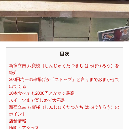
目次
新宿立吉 八寶楼（しんじゅくたつきち はっぽうろう）を
紹介
200円均一の串揚げが「ストップ」と言うまでおまかせで
出てくる
10本食べても2000円とかマジ最高
スイーツまで楽しめて大満足
新宿立吉 八寶楼（しんじゅくたつきち はっぽうろう）の
ポイント
店舗情報
地図・アクセス