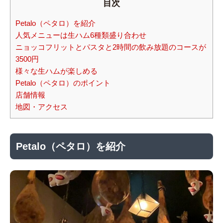
目次
Petalo（ペタロ）を紹介
人気メニューは生ハム6種類盛り合わせ
ニョッコフリットとパスタと2時間の飲み放題のコースが
3500円
様々な生ハムが楽しめる
Petalo（ペタロ）のポイント
店舗情報
地図・アクセス
Petalo（ペタロ）を紹介