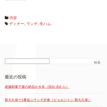
渋谷
ディナー
,
ランチ
,
生ハム
検索
最近の投稿
老舗和菓子屋の絶品かき氷（目白 志むら）
新大久保で1番並ぶランチ定食（ビョルジャン 新大久保）