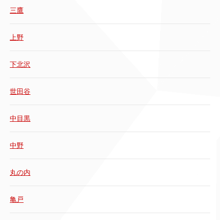
三鷹
上野
下北沢
世田谷
中目黒
中野
丸の内
亀戸