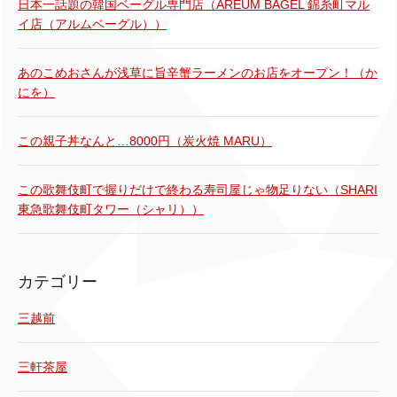
日本一話題の韓国ベーグル専門店（AREUM BAGEL 錦糸町マル
イ店（アルムベーグル））
あのこめおさんが浅草に旨辛蟹ラーメンのお店をオープン！（か
にを）
この親子丼なんと…8000円（炭火焼 MARU）
この歌舞伎町で握りだけで終わる寿司屋じゃ物足りない（SHARI
東急歌舞伎町タワー（シャリ））
カテゴリー
三越前
三軒茶屋