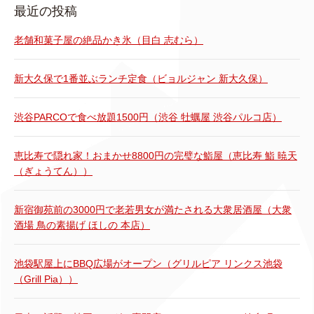
最近の投稿
老舗和菓子屋の絶品かき氷（目白 志むら）
新大久保で1番並ぶランチ定食（ビョルジャン 新大久保）
渋谷PARCOで食べ放題1500円（渋谷 牡蠣屋 渋谷パルコ店）
恵比寿で隠れ家！おまかせ8800円の完璧な鮨屋（恵比寿 鮨 暁天
（ぎょうてん））
新宿御苑前の3000円で老若男女が満たされる大衆居酒屋（大衆
酒場 鳥の素揚げ ほしの 本店）
池袋駅屋上にBBQ広場がオープン（グリルピア リンクス池袋
（Grill Pia））