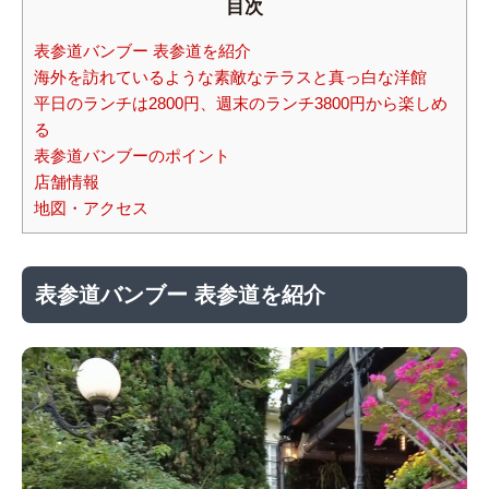
目次
表参道バンブー 表参道を紹介
海外を訪れているような素敵なテラスと真っ白な洋館
平日のランチは2800円、週末のランチ3800円から楽しめ
る
表参道バンブーのポイント
店舗情報
地図・アクセス
表参道バンブー 表参道を紹介