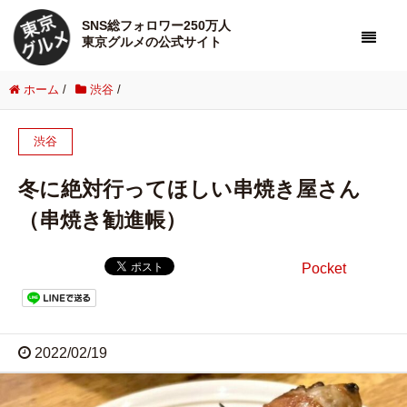
SNS総フォロワー250万人
東京グルメの公式サイト
ホーム
/
渋谷
/
渋谷
冬に絶対行ってほしい串焼き屋さん
（串焼き勧進帳）
Pocket
2022/02/19