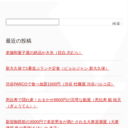
検索
最近の投稿
老舗和菓子屋の絶品かき氷（目白 志むら）
新大久保で1番並ぶランチ定食（ビョルジャン 新大久保）
渋谷PARCOで食べ放題1500円（渋谷 牡蠣屋 渋谷パルコ店）
恵比寿で隠れ家！おまかせ8800円の完璧な鮨屋（恵比寿 鮨 暁天
（ぎょうてん））
新宿御苑前の3000円で老若男女が満たされる大衆居酒屋（大衆
酒場 鳥の素揚げ ほしの 本店）