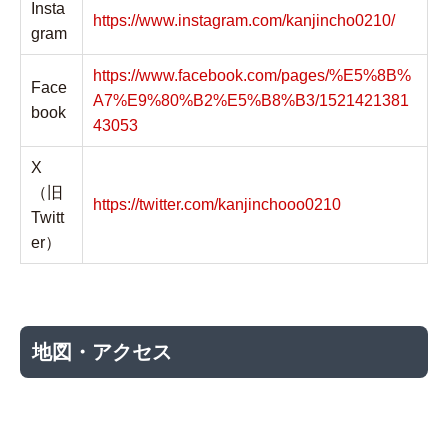
Insta
https://www.instagram.com/kanjincho0210/
gram
https://www.facebook.com/pages/%E5%8B%
Face
A7%E9%80%B2%E5%B8%B3/1521421381
book
43053
X
（旧
https://twitter.com/kanjinchooo0210
Twitt
er）
地図・アクセス