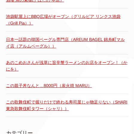
池袋駅屋上にBBQ広場がオープン（グリルピア リンクス池袋
（Grill Pia））
日本一話題の韓国ベーグル専門店（AREUM BAGEL 錦糸町マル
イ店（アルムベーグル））
あのこめおさんが浅草に旨辛蟹ラーメンのお店をオープン！（か
にを）
この親子丼なんと…8000円（炭火焼 MARU）
この歌舞伎町で握りだけで終わる寿司屋じゃ物足りない（SHARI
東急歌舞伎町タワー（シャリ））
カテゴリー