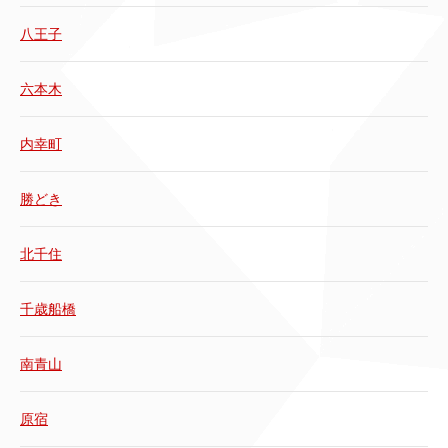
八王子
六本木
内幸町
勝どき
北千住
千歳船橋
南青山
原宿