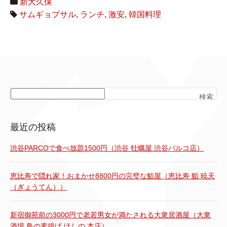
新大久保
サムギョプサル
,
ランチ
,
激安
,
韓国料理
検索
最近の投稿
渋谷PARCOで食べ放題1500円（渋谷 牡蠣屋 渋谷パルコ店）
恵比寿で隠れ家！おまかせ8800円の完璧な鮨屋（恵比寿 鮨 暁天
（ぎょうてん））
新宿御苑前の3000円で老若男女が満たされる大衆居酒屋（大衆
酒場 鳥の素揚げ ほしの 本店）