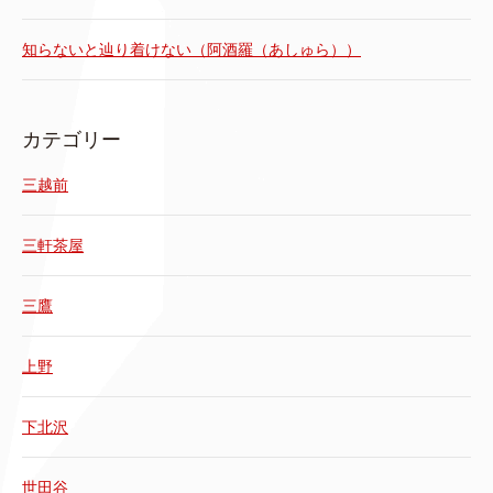
知らないと辿り着けない（阿酒羅（あしゅら））
カテゴリー
三越前
三軒茶屋
三鷹
上野
下北沢
世田谷