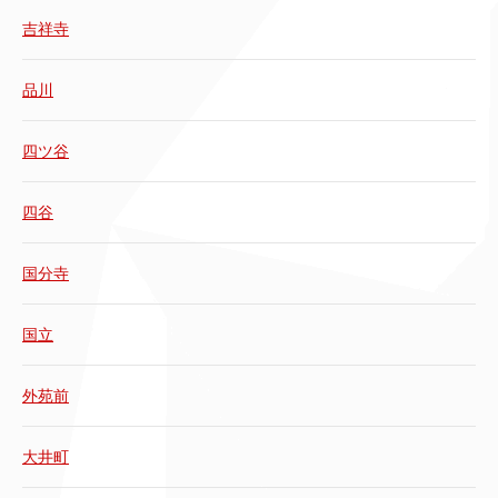
吉祥寺
品川
四ツ谷
四谷
国分寺
国立
外苑前
大井町