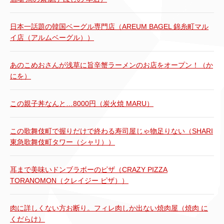
日本一話題の韓国ベーグル専門店（AREUM BAGEL 錦糸町マル
イ店（アルムベーグル））
あのこめおさんが浅草に旨辛蟹ラーメンのお店をオープン！（か
にを）
この親子丼なんと…8000円（炭火焼 MARU）
この歌舞伎町で握りだけで終わる寿司屋じゃ物足りない（SHARI
東急歌舞伎町タワー（シャリ））
耳まで美味いドンブラボーのピザ（CRAZY PIZZA
TORANOMON（クレイジー ピザ））
肉に詳しくない方お断り。フィレ肉しか出ない焼肉屋（焼肉 に
くだらけ）