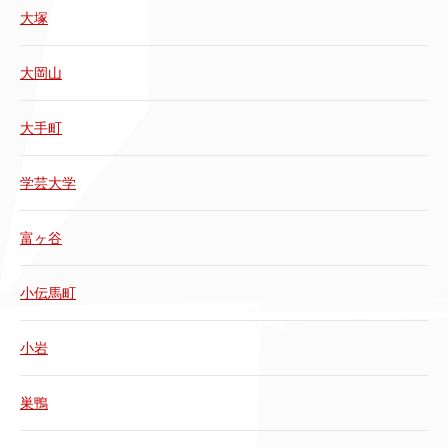
大塚
大岡山
大手町
学芸大学
富ヶ谷
小伝馬町
小岩
巣鴨