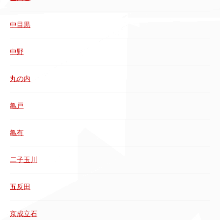
中目黒
中野
丸の内
亀戸
亀有
二子玉川
五反田
京成立石