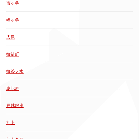
市ヶ谷
幡ヶ谷
広尾
御徒町
御茶ノ水
恵比寿
戸越銀座
押上