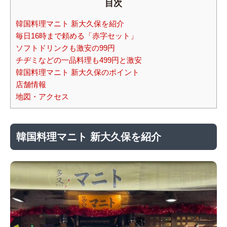
目次
韓国料理マニト 新大久保を紹介
毎日16時まで頼める「赤字セット」
ソフトドリンクも激安の99円
チヂミなどの一品料理も499円と激安
韓国料理マニト 新大久保のポイント
店舗情報
地図・アクセス
韓国料理マニト 新大久保を紹介