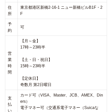
住
東京都港区新橋2-16-1 ニュー新橋ビルB1F・2
所
F
予
可
約
【月～金】
17時～23時半
営
業
【土・日・祝日】
時
15時～23時半
間
【定休日】
奇数月 第2日曜日
カード可（VISA、Master、JCB、AMEX、Din
支
ers）
払
電子マネー可（交通系電子マネー（Suicaな
い