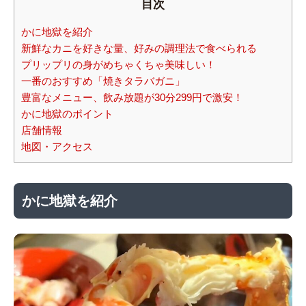
目次
かに地獄を紹介
新鮮なカニを好きな量、好みの調理法で食べられる
プリップリの身がめちゃくちゃ美味しい！
一番のおすすめ「焼きタラバガニ」
豊富なメニュー、飲み放題が30分299円で激安！
かに地獄のポイント
店舗情報
地図・アクセス
かに地獄を紹介