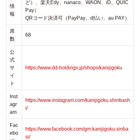
ど）、楽天Edy、nanaco、WAON、iD、QUIC
情
Pay）
報
QRコード決済可（PayPay、d払い、au PAY）
席
68
数
公
式
サ
https://www.dd-holdings.jp/shops/kanijigoku
イ
ト
Inst
https://www.instagram.com/kanijigoku.shinbash
agr
i/
am
Fac
https://www.facebook.com/gm.kanijigoku.sinba
ebo
si/