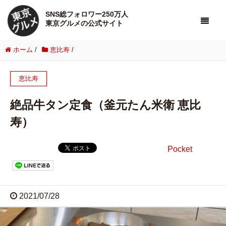
SNS総フォロワー250万人
東京グルメの公式サイト
ホーム
/
恵比寿
/
恵比寿
絶品牛タン定食（釜元たん米衛 恵比
寿）
Pocket
2021/07/28