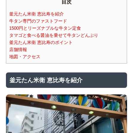
目次
釜元たん米衛 恵比寿を紹介
牛タン専門のファストフード
1500円とリーズナブルな牛タン定食
タマゴと食べる醤油を乗せて牛タンどんぶり
釜元たん米衛 恵比寿のポイント
店舗情報
地図・アクセス
釜元たん米衛 恵比寿を紹介