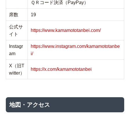
ＱＲコード決済（PayPay）
席数
19
公式サ
https://www.kamamototanbei.com/
イト
Instagr
https://www.instagram.com/kamamototanbe
am
i/
X（旧T
https://x.com/kamamototanbei
witter）
地図・アクセス