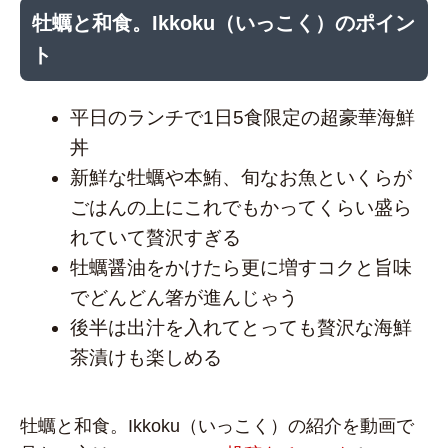
牡蠣と和食。Ikkoku（いっこく）のポイン
ト
平日のランチで1日5食限定の超豪華海鮮
丼
新鮮な牡蠣や本鮪、旬なお魚といくらが
ごはんの上にこれでもかってくらい盛ら
れていて贅沢すぎる
牡蠣醤油をかけたら更に増すコクと旨味
でどんどん箸が進んじゃう
後半は出汁を入れてとっても贅沢な海鮮
茶漬けも楽しめる
牡蠣と和食。Ikkoku（いっこく）の紹介を動画で