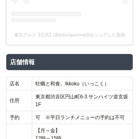
東京グルメ【公式】(@tokyogourmet3)がシェアした投稿
店舗情報
店名
牡蠣と和食。Ikkoku（いっこく）
東京都渋谷区円山町6-3 サンハイツ道玄坂
住所
1F
予約
可 ※平日ランチメニューの予約は不可
【月～金】
12時～15時