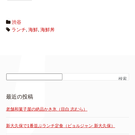
渋谷
ランチ
,
海鮮
,
海鮮丼
検索
最近の投稿
老舗和菓子屋の絶品かき氷（目白 志むら）
新大久保で1番並ぶランチ定食（ビョルジャン 新大久保）