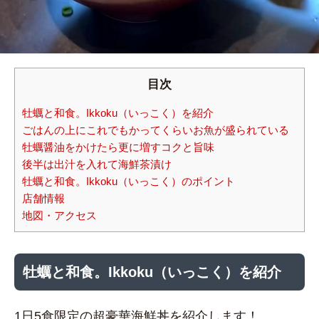
目次
牡蠣と和食。Ikkoku（いっこく）を紹介
ごはんの上にこれでもかってくらいお魚が盛られている
牡蠣醤油をかけたら更に増すコクと旨味
後半は出汁を入れて海鮮茶漬け
牡蠣と和食。Ikkoku（いっこく）のポイント
店舗情報
地図・アクセス
牡蠣と和食。Ikkoku（いっこく）を紹介
1日5食限定の超豪華海鮮丼を紹介します！