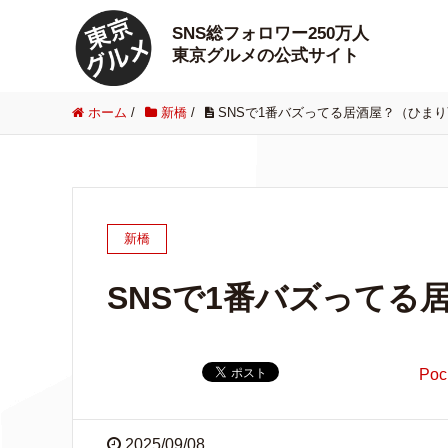
SNS総フォロワー250万人
東京グルメの公式サイト
ホーム
/
新橋
/
SNSで1番バズってる居酒屋？（ひま
新橋
SNSで1番バズってる
Poc
2025/09/08