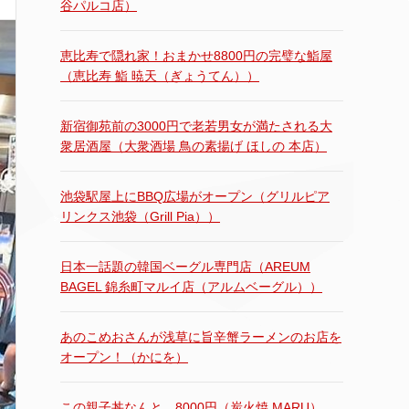
谷パルコ店）
恵比寿で隠れ家！おまかせ8800円の完璧な鮨屋
（恵比寿 鮨 暁天（ぎょうてん））
新宿御苑前の3000円で老若男女が満たされる大
衆居酒屋（大衆酒場 鳥の素揚げ ほしの 本店）
池袋駅屋上にBBQ広場がオープン（グリルピア
リンクス池袋（Grill Pia））
日本一話題の韓国ベーグル専門店（AREUM
BAGEL 錦糸町マルイ店（アルムベーグル））
あのこめおさんが浅草に旨辛蟹ラーメンのお店を
オープン！（かにを）
この親子丼なんと…8000円（炭火焼 MARU）