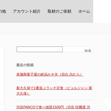
の他
アカウント紹介
取材のご依頼
ホーム
検索
最近の投稿
老舗和菓子屋の絶品かき氷（目白 志むら）
新大久保で1番並ぶランチ定食（ビョルジャン 新
大久保）
渋谷PARCOで食べ放題1500円（渋谷 牡蠣屋 渋