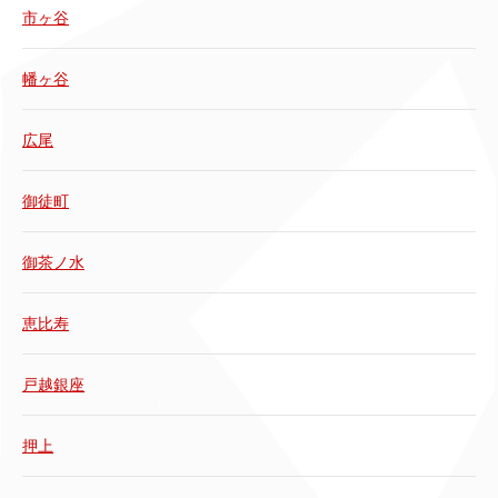
市ヶ谷
幡ヶ谷
広尾
御徒町
御茶ノ水
恵比寿
戸越銀座
押上