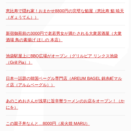
恵比寿で隠れ家！おまかせ8800円の完璧な鮨屋（恵比寿 鮨 暁天
（ぎょうてん））
新宿御苑前の3000円で老若男女が満たされる大衆居酒屋（大衆
酒場 鳥の素揚げ ほしの 本店）
池袋駅屋上にBBQ広場がオープン（グリルピア リンクス池袋
（Grill Pia））
日本一話題の韓国ベーグル専門店（AREUM BAGEL 錦糸町マル
イ店（アルムベーグル））
あのこめおさんが浅草に旨辛蟹ラーメンのお店をオープン！（か
にを）
この親子丼なんと…8000円（炭火焼 MARU）