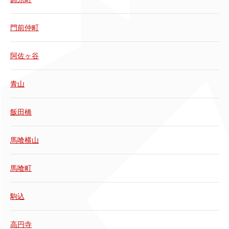
門前仲町
阿佐ヶ谷
青山
飯田橋
馬喰横山
馬喰町
駒込
高円寺