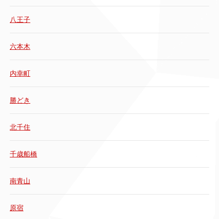
八王子
六本木
内幸町
勝どき
北千住
千歳船橋
南青山
原宿