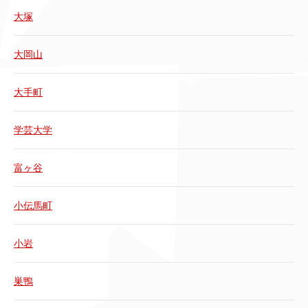
大塚
大岡山
大手町
学芸大学
富ヶ谷
小伝馬町
小岩
巣鴨