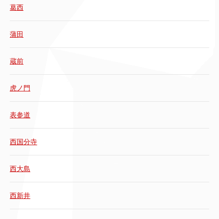
葛西
蒲田
蔵前
虎ノ門
表参道
西国分寺
西大島
西新井