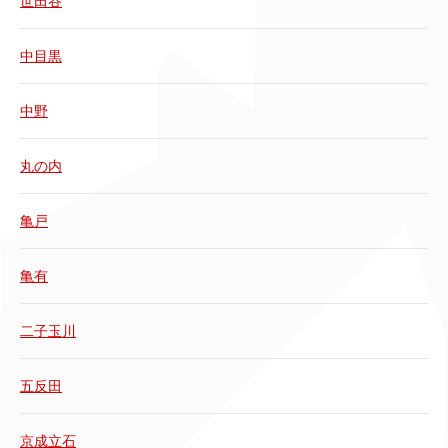
世田谷
中目黒
中野
丸の内
亀戸
亀有
二子玉川
五反田
京成立石