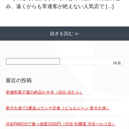
み、遠くからも常連客が絶えない人気店で […]
続きを読む ≫
検索
最近の投稿
老舗和菓子屋の絶品かき氷（目白 志むら）
新大久保で1番並ぶランチ定食（ビョルジャン 新大久保）
渋谷PARCOで食べ放題1500円（渋谷 牡蠣屋 渋谷パルコ店）