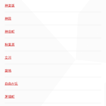
神楽坂
神田
神谷町
秋葉原
立川
築地
自由が丘
茅場町