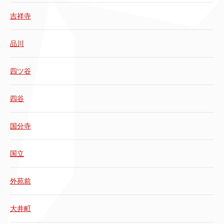
吉祥寺
品川
四ツ谷
四谷
国分寺
国立
外苑前
大井町