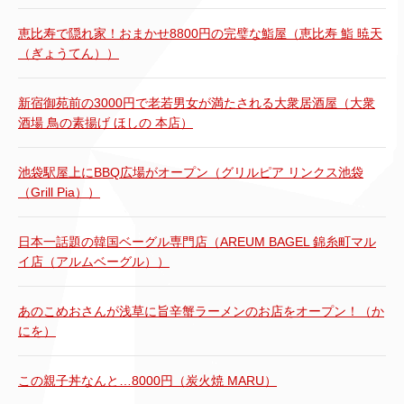
恵比寿で隠れ家！おまかせ8800円の完璧な鮨屋（恵比寿 鮨 暁天
（ぎょうてん））
新宿御苑前の3000円で老若男女が満たされる大衆居酒屋（大衆
酒場 鳥の素揚げ ほしの 本店）
池袋駅屋上にBBQ広場がオープン（グリルピア リンクス池袋
（Grill Pia））
日本一話題の韓国ベーグル専門店（AREUM BAGEL 錦糸町マル
イ店（アルムベーグル））
あのこめおさんが浅草に旨辛蟹ラーメンのお店をオープン！（か
にを）
この親子丼なんと…8000円（炭火焼 MARU）