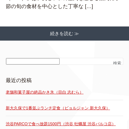
節の旬の食材を中心とした丁寧な […]
続きを読む ≫
検索
最近の投稿
老舗和菓子屋の絶品かき氷（目白 志むら）
新大久保で1番並ぶランチ定食（ビョルジャン 新大久保）
渋谷PARCOで食べ放題1500円（渋谷 牡蠣屋 渋谷パルコ店）