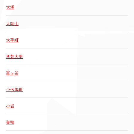
大塚
大岡山
大手町
学芸大学
富ヶ谷
小伝馬町
小岩
巣鴨