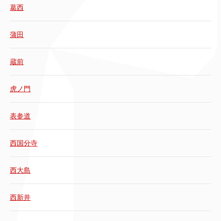
葛西
蒲田
蔵前
虎ノ門
表参道
西国分寺
西大島
西新井