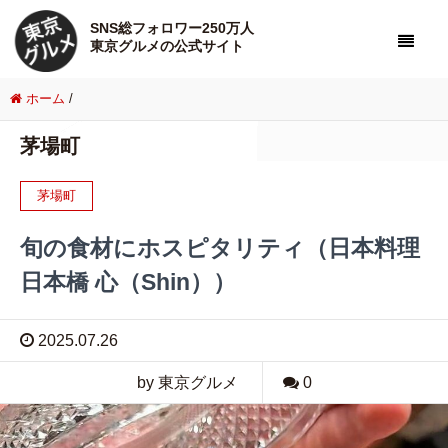
SNS総フォロワー250万人
東京グルメの公式サイト
ホーム
/
茅場町
茅場町
旬の食材にホスピタリティ（日本料理
日本橋 心（Shin））
2025.07.26
by 東京グルメ
0