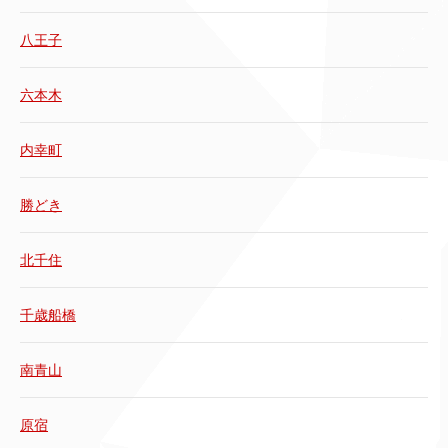
八王子
六本木
内幸町
勝どき
北千住
千歳船橋
南青山
原宿