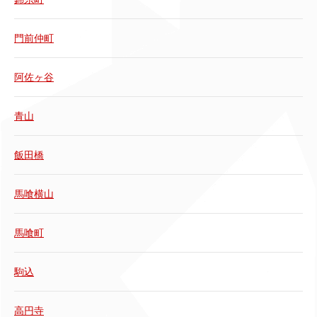
門前仲町
阿佐ヶ谷
青山
飯田橋
馬喰横山
馬喰町
駒込
高円寺