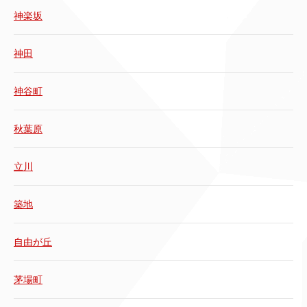
神楽坂
神田
神谷町
秋葉原
立川
築地
自由が丘
茅場町