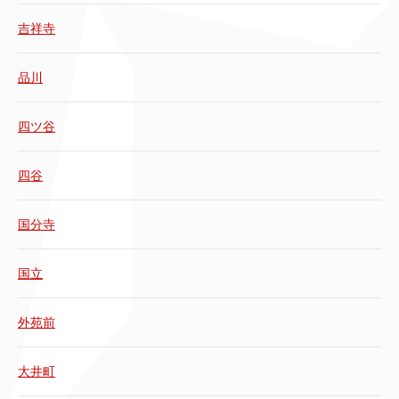
吉祥寺
品川
四ツ谷
四谷
国分寺
国立
外苑前
大井町