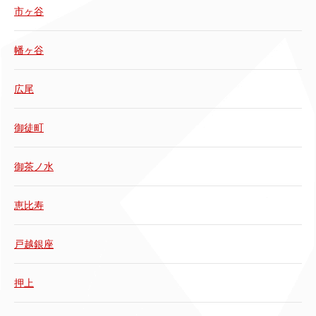
市ヶ谷
幡ヶ谷
広尾
御徒町
御茶ノ水
恵比寿
戸越銀座
押上