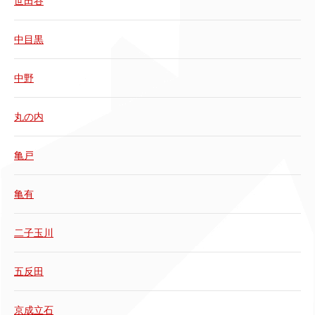
世田谷
中目黒
中野
丸の内
亀戸
亀有
二子玉川
五反田
京成立石