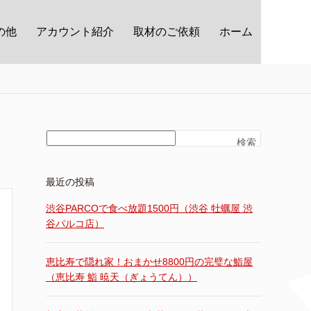
の他
アカウント紹介
取材のご依頼
ホーム
検索
最近の投稿
渋谷PARCOで食べ放題1500円（渋谷 牡蠣屋 渋
谷パルコ店）
恵比寿で隠れ家！おまかせ8800円の完璧な鮨屋
（恵比寿 鮨 暁天（ぎょうてん））