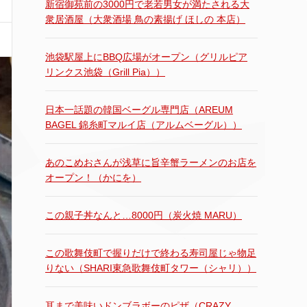
新宿御苑前の3000円で老若男女が満たされる大
衆居酒屋（大衆酒場 鳥の素揚げ ほしの 本店）
池袋駅屋上にBBQ広場がオープン（グリルピア
リンクス池袋（Grill Pia））
日本一話題の韓国ベーグル専門店（AREUM
BAGEL 錦糸町マルイ店（アルムベーグル））
あのこめおさんが浅草に旨辛蟹ラーメンのお店を
オープン！（かにを）
この親子丼なんと…8000円（炭火焼 MARU）
この歌舞伎町で握りだけで終わる寿司屋じゃ物足
りない（SHARI東急歌舞伎町タワー（シャリ））
耳まで美味いドンブラボーのピザ（CRAZY