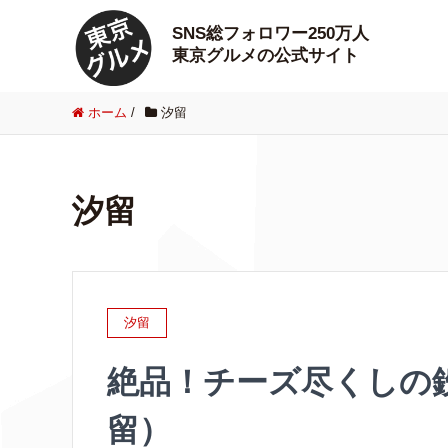
SNS総フォロワー250万人
東京グルメの公式サイト
ホーム
/
汐留
汐留
汐留
絶品！チーズ尽くしの
留）