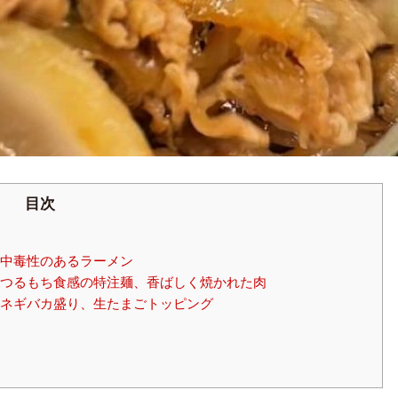
目次
中毒性のあるラーメン
つるもち食感の特注麺、香ばしく焼かれた肉
ネギバカ盛り、生たまごトッピング