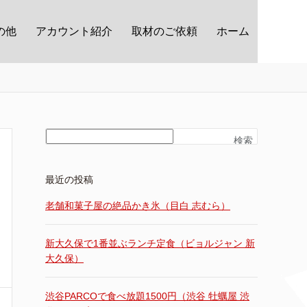
の他
アカウント紹介
取材のご依頼
ホーム
検索
最近の投稿
老舗和菓子屋の絶品かき氷（目白 志むら）
新大久保で1番並ぶランチ定食（ビョルジャン 新
大久保）
渋谷PARCOで食べ放題1500円（渋谷 牡蠣屋 渋