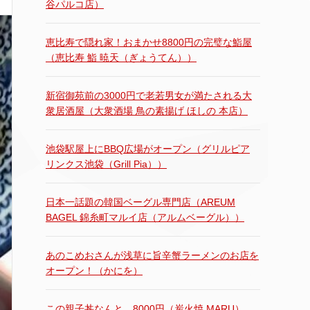
谷パルコ店）
恵比寿で隠れ家！おまかせ8800円の完璧な鮨屋
（恵比寿 鮨 暁天（ぎょうてん））
新宿御苑前の3000円で老若男女が満たされる大
衆居酒屋（大衆酒場 鳥の素揚げ ほしの 本店）
池袋駅屋上にBBQ広場がオープン（グリルピア
リンクス池袋（Grill Pia））
日本一話題の韓国ベーグル専門店（AREUM
BAGEL 錦糸町マルイ店（アルムベーグル））
あのこめおさんが浅草に旨辛蟹ラーメンのお店を
オープン！（かにを）
この親子丼なんと…8000円（炭火焼 MARU）