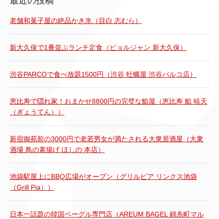
最近の投稿
老舗和菓子屋の絶品かき氷（目白 志むら）
新大久保で1番並ぶランチ定食（ビョルジャン 新大久保）
渋谷PARCOで食べ放題1500円（渋谷 牡蠣屋 渋谷パルコ店）
恵比寿で隠れ家！おまかせ8800円の完璧な鮨屋（恵比寿 鮨 暁天
（ぎょうてん））
新宿御苑前の3000円で老若男女が満たされる大衆居酒屋（大衆
酒場 鳥の素揚げ ほしの 本店）
池袋駅屋上にBBQ広場がオープン（グリルピア リンクス池袋
（Grill Pia））
日本一話題の韓国ベーグル専門店（AREUM BAGEL 錦糸町マル