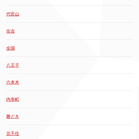
代官山
住吉
全国
八王子
六本木
内幸町
勝どき
北千住