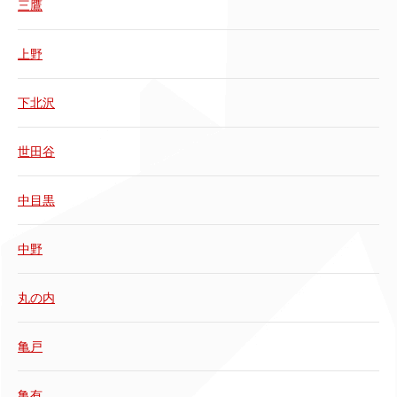
三鷹
上野
下北沢
世田谷
中目黒
中野
丸の内
亀戸
亀有