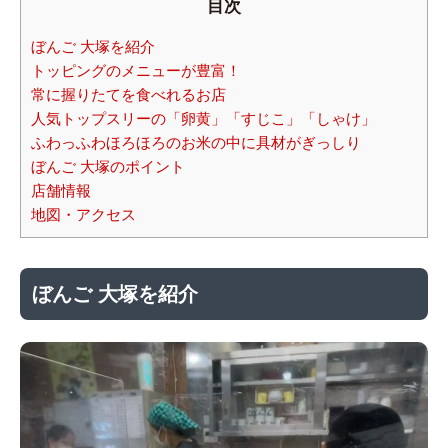
目次
ぼんご 大塚を紹介
トッピングのメニューが豊富！
常に握りたてを食べれるお店
人気トップスリーの「卵黄」「すじこ」「しゃけ」
ふわっふわほろほろのお米の中に具材がぎっしり
ぼんご 大塚のポイント
店舗情報
地図・アクセス
ぼんご 大塚を紹介