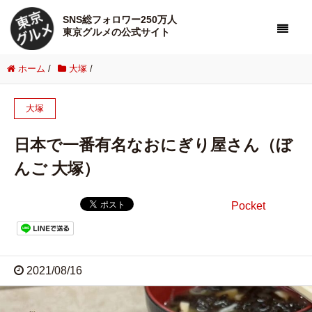
SNS総フォロワー250万人
東京グルメの公式サイト
ホーム
/
大塚
/
大塚
日本で一番有名なおにぎり屋さん（ぼ
んご 大塚）
Pocket
2021/08/16