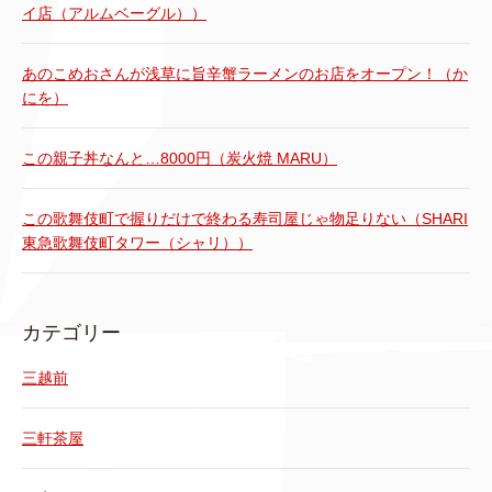
イ店（アルムベーグル））
あのこめおさんが浅草に旨辛蟹ラーメンのお店をオープン！（か
にを）
この親子丼なんと…8000円（炭火焼 MARU）
この歌舞伎町で握りだけで終わる寿司屋じゃ物足りない（SHARI
東急歌舞伎町タワー（シャリ））
カテゴリー
三越前
三軒茶屋