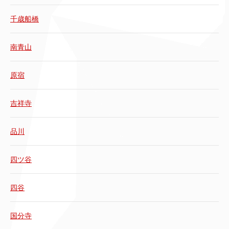
千歳船橋
南青山
原宿
吉祥寺
品川
四ツ谷
四谷
国分寺